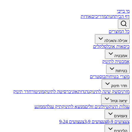
מי בייבי
דף הבית
חנות
מדריכים
אודות
כל המוצרים
אכילה והאכלה
כיסאות אוכל
סלקלים
אמבטיה
אמבטיה לתינוק
בטיחות
מוצרי בטיחות
בוסטרים
חדר תינוק
מזרנים
שק שינה לתינוק
נדנדות
אוניברסיטה לתינוק
מוניטור
חדר תינוק
יציאה וטיול
עגלות תינוק
טיולונים זולים
מנשא לתינוק
תיק עגלה
ממונע
צעצועים
צעצועים 0-9
צעצועים 3-9
צעצועים 9-24
הליכונים