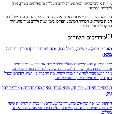
מידות אוניברסליות המתאימות לרוב העגלות והטיולונים בשוק. ניתן
לכביסה במכונה.
הרכישה מתבצעת ישירות באתר אמזון בקנייה מאובטחת, עם משלוח עד
הבית בישראל. המחיר המוצג מתעדכן בזמן אמת ולרוב נמוך מהמחיר
המקביל בחנויות בארץ.
מדריכים קשורים
מזרן לתינוק - קשיח, כפול תא, ומה שביניהם (מדריך בחירה
מלא)
מזרן התינוק הוא המשטח שעליו הילד מבלה את רוב שעות היממה,
והבחירה בו נוגעת ישירות לבטיחות השינה ולתמיכה בגוף המתפתח.
מדריך שמסביר למה צריך מזרן קשיח, מה ההבדל בין קצף, קפיצים וכפול
תא, ואיך מתאימים מזרן בטוח למיטה.
רגרסיית שינה - מה זה, מתי קורה ואיך מתמודדים (מדריך לפי
גיל)
התינוק ישן יפה ופתאום מתעורר כל שעתיים? זו כנראה רגרסיית שינה.
מתי היא מופיעה, כמה זמן נמשכת, ו-9 דרכים מעשיות לעבור אותה
בשלום.