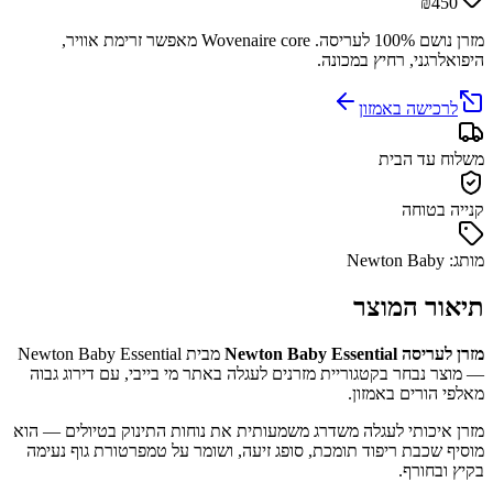
₪450
מזרן נושם 100% לעריסה. Wovenaire core מאפשר זרימת אוויר,
היפואלרגני, רחיץ במכונה.
לרכישה באמזון
משלוח עד הבית
קנייה בטוחה
מותג: Newton Baby
תיאור המוצר
מזרן לעריסה Newton Baby Essential
מבית Newton Baby Essential
— מוצר נבחר בקטגוריית מזרנים לעגלה באתר מי בייבי, עם דירוג גבוה
מאלפי הורים באמזון.
מזרן איכותי לעגלה משדרג משמעותית את נוחות התינוק בטיולים — הוא
מוסיף שכבת ריפוד תומכת, סופג זיעה, ושומר על טמפרטורת גוף נעימה
בקיץ ובחורף.