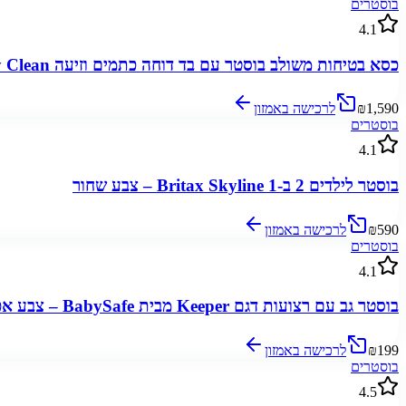
בוסטרים
4.1
כסא בטיחות משולב בוסטר עם בד דוחה כתמים וזיעה Britax Grow With You ClickTight Stay Clean – צבע שחור/אפור
₪1,590
לרכישה באמזון
בוסטרים
4.1
בוסטר לילדים 2 ב-1 Britax Skyline – צבע שחור
₪590
לרכישה באמזון
בוסטרים
4.1
בוסטר גב עם רצועות דגם Keeper מבית BabySafe – צבע אפור
₪199
לרכישה באמזון
בוסטרים
4.5