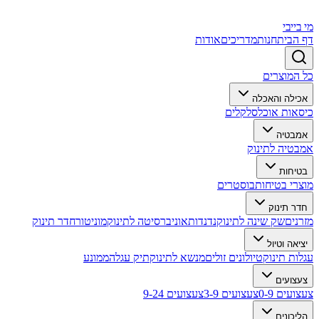
מי בייבי
דף הבית
חנות
מדריכים
אודות
כל המוצרים
אכילה והאכלה
כיסאות אוכל
סלקלים
אמבטיה
אמבטיה לתינוק
בטיחות
מוצרי בטיחות
בוסטרים
חדר תינוק
מזרנים
שק שינה לתינוק
נדנדות
אוניברסיטה לתינוק
מוניטור
חדר תינוק
יציאה וטיול
עגלות תינוק
טיולונים זולים
מנשא לתינוק
תיק עגלה
ממונע
צעצועים
צעצועים 0-9
צעצועים 3-9
צעצועים 9-24
הליכונים