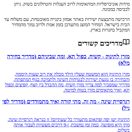
מידות אוניברסליות המתאימות לרוב העגלות והטיולונים בשוק. ניתן
לכביסה במכונה.
הרכישה מתבצעת ישירות באתר אמזון בקנייה מאובטחת, עם משלוח עד
הבית בישראל. המחיר המוצג מתעדכן בזמן אמת ולרוב נמוך מהמחיר
המקביל בחנויות בארץ.
מדריכים קשורים
מזרן לתינוק - קשיח, כפול תא, ומה שביניהם (מדריך בחירה
מלא)
מזרן התינוק הוא המשטח שעליו הילד מבלה את רוב שעות היממה,
והבחירה בו נוגעת ישירות לבטיחות השינה ולתמיכה בגוף המתפתח.
מדריך שמסביר למה צריך מזרן קשיח, מה ההבדל בין קצף, קפיצים וכפול
תא, ואיך מתאימים מזרן בטוח למיטה.
רגרסיית שינה - מה זה, מתי קורה ואיך מתמודדים (מדריך לפי
גיל)
התינוק ישן יפה ופתאום מתעורר כל שעתיים? זו כנראה רגרסיית שינה.
מתי היא מופיעה, כמה זמן נמשכת, ו-9 דרכים מעשיות לעבור אותה
בשלום.