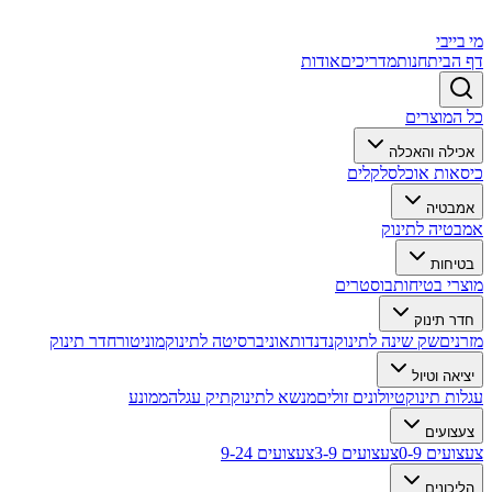
מי בייבי
דף הבית
חנות
מדריכים
אודות
כל המוצרים
אכילה והאכלה
כיסאות אוכל
סלקלים
אמבטיה
אמבטיה לתינוק
בטיחות
מוצרי בטיחות
בוסטרים
חדר תינוק
מזרנים
שק שינה לתינוק
נדנדות
אוניברסיטה לתינוק
מוניטור
חדר תינוק
יציאה וטיול
עגלות תינוק
טיולונים זולים
מנשא לתינוק
תיק עגלה
ממונע
צעצועים
צעצועים 0-9
צעצועים 3-9
צעצועים 9-24
הליכונים