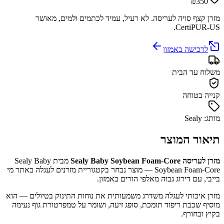
₪350
מזרן קצף סויה לעריסה. לא רעיל, עמיד לכתמים ולמים, מאושר
CertiPUR-US.
לרכישה באמזון
משלוח עד הבית
קנייה בטוחה
מותג: Sealy
תיאור המוצר
מזרן לעריסה Sealy Baby Soybean Foam-Core
מבית Sealy Baby
Soybean Foam-Core — מוצר נבחר בקטגוריית מזרנים לעגלה באתר מי
בייבי, עם דירוג גבוה מאלפי הורים באמזון.
מזרן איכותי לעגלה משדרג משמעותית את נוחות התינוק בטיולים — הוא
מוסיף שכבת ריפוד תומכת, סופג זיעה, ושומר על טמפרטורת גוף נעימה
בקיץ ובחורף.