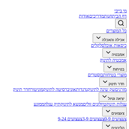
מי בייבי
דף הבית
חנות
מדריכים
אודות
כל המוצרים
אכילה והאכלה
כיסאות אוכל
סלקלים
אמבטיה
אמבטיה לתינוק
בטיחות
מוצרי בטיחות
בוסטרים
חדר תינוק
מזרנים
שק שינה לתינוק
נדנדות
אוניברסיטה לתינוק
מוניטור
חדר תינוק
יציאה וטיול
עגלות תינוק
טיולונים זולים
מנשא לתינוק
תיק עגלה
ממונע
צעצועים
צעצועים 0-9
צעצועים 3-9
צעצועים 9-24
הליכונים