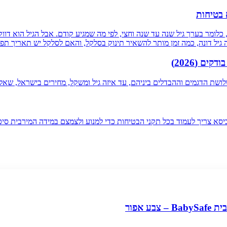
 בטיחות
קלים מלווים מלידה ועד משקל של כ-13 ק"ג או גובה של כ-85 ס"מ, כלומר בערך גיל שנה עד שנה וחצי, לפי מ
 גיל דונה, כמה זמן מותר להשאיר תינוק בסלקל, והאם לסלקל יש תאריך תפו
א צריך לעמוד בכל תקני הבטיחות כדי למנוע ולצמצם במידה המירבית סיכ