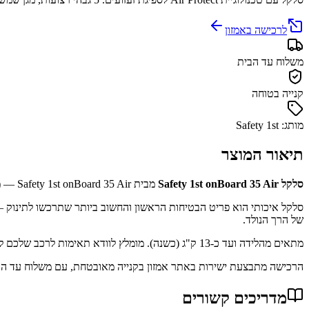
לרכישה באמזון
משלוח עד הבית
קנייה בטוחה
מותג: Safety 1st
תיאור המוצר
סלקל Safety 1st onBoard 35 Air
מבית Safety 1st onBoard 35 Air — מוצר נבחר בקטגוריית סלקלים באתר מי בייבי, עם דירוג גבוה מאלפי הורים באמזון.
סלקל איכותי הוא פריט הבטיחות הראשון והחשוב ביותר שתרכשו לתינוק —
של הרך הנולד.
מתאים מהלידה ועד כ-13 ק"ג (כשנה). מומלץ לוודא תאימות לרכב שלכם לפני הרכישה.
הרכישה מתבצעת ישירות באתר אמזון בקנייה מאובטחת, עם משלוח עד הבית
מדריכים קשורים