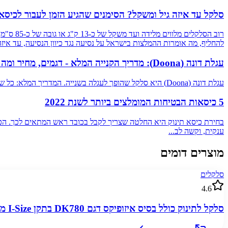
סלקל עד איזה גיל ומשקל? הסימנים שהגיע הזמן לעבור לכיסא
רוב הסל
להחליף, מה אומרות ההמלצות בישראל על נסיעה נגד כיוון הנסיעה, עד איזה
עגלת דונה (Doona): מדריך הקנייה המלא - דגמים, מחיר ומה בודקים (2026)
עגלת דונה (Doona) היא סלקל שהופך לעגלה בשנייה. המדריך המלא: כל שלושת הדגמים וההבדלים ביניהם, עד איזה גיל ומשקל, מחירים בישראל, שאלת אילת, קנייה יד שנייה ואביזרים.
5 כיסאות הבטיחות המומלצים ביותר לשנת 2022
בחירת כיסא תינוק היא החלטה שצריך לקבל בכובד ראש המתאים לכך. הכיס
ענקית, וקשה לב...
מוצרים דומים
סלקלים
4.6
סלקל לתינוק כולל בסיס איזופיקס דגם DK780 בתקן I-Size מבית BabySafe – צבע אפור