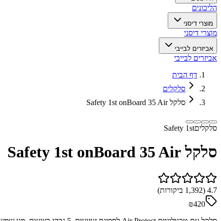
הליכונים
מוצרי דיסני
מוצרי דיסני
אביזרים לבייבי
אביזרים לבייבי
דף הבית
סלקלים
סלקל Safety 1st onBoard 35 Air
סלקלים
Safety 1st
סלקל Safety 1st onBoard 35 Air
4.7
(
1,392
ביקורות)
₪420
סלקל עם טכנולוגיית Air Protect לספיגת זעזועים. 5 גבהי רצועות, מגן שמש, ריפוד רחיץ.