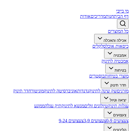
מי בייבי
דף הבית
חנות
מדריכים
אודות
כל המוצרים
אכילה והאכלה
כיסאות אוכל
סלקלים
אמבטיה
אמבטיה לתינוק
בטיחות
מוצרי בטיחות
בוסטרים
חדר תינוק
מזרנים
שק שינה לתינוק
נדנדות
אוניברסיטה לתינוק
מוניטור
חדר תינוק
יציאה וטיול
עגלות תינוק
טיולונים זולים
מנשא לתינוק
תיק עגלה
ממונע
צעצועים
צעצועים 0-9
צעצועים 3-9
צעצועים 9-24
הליכונים