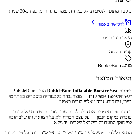
₪140
בוסטר מתנפח לנסיעות. קל במיוחד, נצמד בחגורה, מתנפח ב-30 שניות.
לרכישה באמזון
משלוח עד הבית
קנייה בטוחה
מותג: BubbleBum
תיאור המוצר
בוסטר BubbleBum Inflatable Booster Seat
מבית BubbleBum
Inflatable Booster Seat — מוצר נבחר בקטגוריית בוסטרים באתר מי
בייבי, עם דירוג גבוה מאלפי הורים באמזון.
בוסטר איכותי מרים את הילד לגובה שבו חגורת הבטיחות של הרכב
עוברת במקום הנכון — על עצם הבריח ולא על הצוואר. זהו שלב חובה
לפי חוקי התעבורה בישראל לילדים עד גיל 8.
מתאים לילדים ממשקל 15 ק"ג (כגיל 3) ועד 36 ק"ג. חובה על פי חוק עד