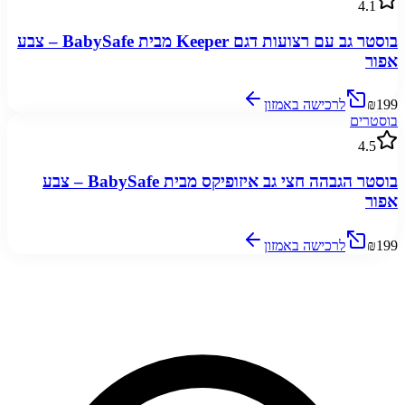
4.1
בוסטר גב עם רצועות דגם Keeper מבית BabySafe – צבע
אפור
₪199
לרכישה באמזון
בוסטרים
4.5
בוסטר הגבהה חצי גב איזופיקס מבית BabySafe – צבע
אפור
₪199
לרכישה באמזון