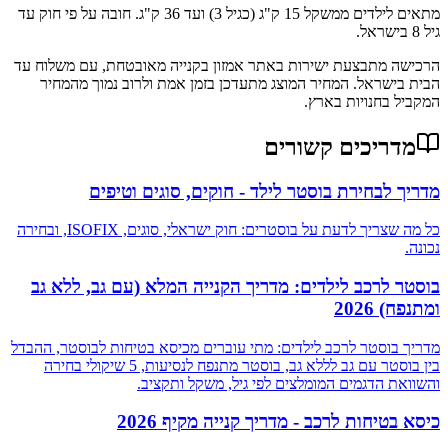
מתאים לילדים ממשקל 15 ק"ג (כגיל 3) ועד 36 ק"ג. חובה על פי חוק עד
גיל 8 בישראל.
הרכישה מתבצעת ישירות באתר אמזון בקנייה מאובטחת, עם משלוח עד
הבית בישראל. המחיר המוצג מתעדכן בזמן אמת ולרוב נמוך מהמחיר
המקביל בחנויות בארץ.
מדריכים קשורים
מדריך לבחירת בוסטר לילד - חוקים, סוגים וטיפים
כל מה שצריך לדעת על בוסטרים: חוק ישראלי, סוגים, ISOFIX, ובחירה
נכונה.
בוסטר לרכב לילדים: מדריך הקנייה המלא (עם גב, ללא גב
ומתנפח) 2026
מדריך בוסטר לרכב לילדים: מתי עוברים מכיסא בטיחות לבוסטר, ההבדל
בין בוסטר עם גב לללא גב, בוסטר מתנפח לנסיעות, 5 שיקולי בחירה
והשוואת הדגמים המומלצים לפי גיל, משקל ותקציב.
כיסא בטיחות לרכב - מדריך קנייה מקיף 2026