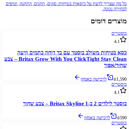
כל מה שצריך לדעת על כיסאות בטיחות: סוגים, תקנים, התקנה, וטיפים
לבחירה נכונה.
מוצרים דומים
בוסטרים
4.1
כסא בטיחות משולב בוסטר עם בד דוחה כתמים וזיעה
Britax Grow With You ClickTight Stay Clean – צבע
שחור/אפור
₪1,590
לרכישה באמזון
בוסטרים
4.1
בוסטר לילדים 2 ב-1 Britax Skyline – צבע שחור
₪590
לרכישה באמזון
בוסטרים