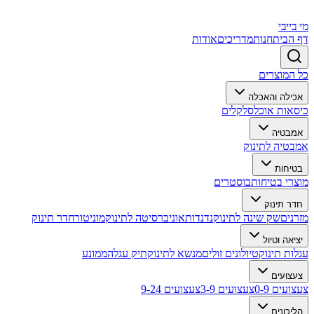
מי בייבי
דף הבית
חנות
מדריכים
אודות
כל המוצרים
אכילה והאכלה
כיסאות אוכל
סלקלים
אמבטיה
אמבטיה לתינוק
בטיחות
מוצרי בטיחות
בוסטרים
חדר תינוק
מזרנים
שק שינה לתינוק
נדנדות
אוניברסיטה לתינוק
מוניטור
חדר תינוק
יציאה וטיול
עגלות תינוק
טיולונים זולים
מנשא לתינוק
תיק עגלה
ממונע
צעצועים
צעצועים 0-9
צעצועים 3-9
צעצועים 9-24
הליכונים