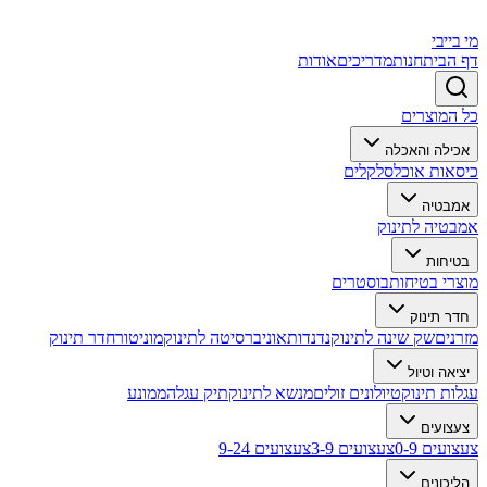
מי בייבי
דף הבית
חנות
מדריכים
אודות
כל המוצרים
אכילה והאכלה
כיסאות אוכל
סלקלים
אמבטיה
אמבטיה לתינוק
בטיחות
מוצרי בטיחות
בוסטרים
חדר תינוק
מזרנים
שק שינה לתינוק
נדנדות
אוניברסיטה לתינוק
מוניטור
חדר תינוק
יציאה וטיול
עגלות תינוק
טיולונים זולים
מנשא לתינוק
תיק עגלה
ממונע
צעצועים
צעצועים 0-9
צעצועים 3-9
צעצועים 9-24
הליכונים