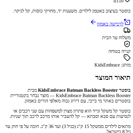
₪110
בוסטר בעיצוב באטמן לילדים. משענות יד, מחזיקי כוסות, קל לניקוי.
לרכישה באמזון
משלוח עד הבית
קנייה בטוחה
מותג: KidsEmbrace
תיאור המוצר
בוסטר KidsEmbrace Batman Backless Booster
מבית
KidsEmbrace Batman Backless Booster — מוצר נבחר בקטגוריית
בוסטרים באתר מי בייבי, עם דירוג גבוה מאלפי הורים באמזון.
בוסטר קל משקל ונייד הוא פתרון מצוין למשפחות עם שני רכבים או
לנסיעות עם סבא וסבתא — קל להעביר אותו מרכב לרכב תוך שניות.
מתאים לילדים ממשקל 15 ק"ג (כגיל 3) ועד 36 ק"ג. חובה על פי חוק עד
גיל 8 בישראל.